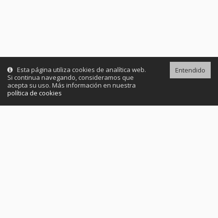
Esta página utiliza cookies de analítica web.
Entendido
Si continua navegando, consideramos que
acepta su uso. Más información en nuestra
política de cookies
Quiénes somos
Nuestros servicios