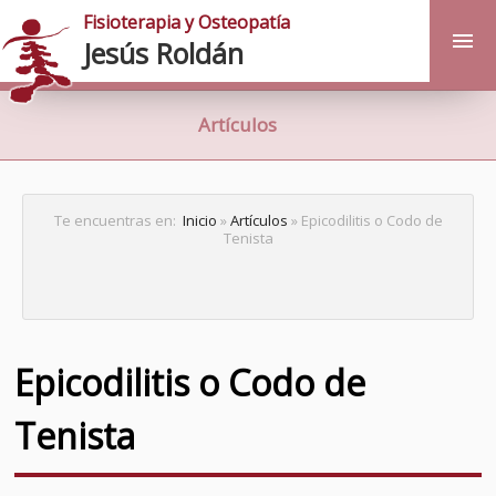
Fisioterapia y Osteopatía
Jesús Roldán
Artículos
Te encuentras en:
Inicio
»
Artículos
» Epicodilitis o Codo de
Tenista
Epicodilitis o Codo de
Tenista